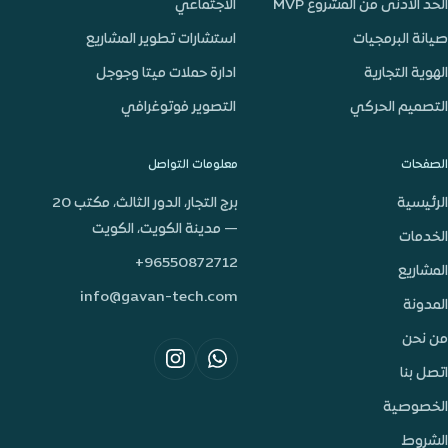
الحد الادنى من المشروع MVP
الاجتماعي
صيانة البرمجيات
استشارات تطوير المشاريع
الهوية التجارية
ادارة حملات ميتا وجوجل
التصميم الحركي
التصوير فوتوغرافي
الصفحات
معلومات التواصل
الرئيسية
برج التجار، الدور الثالث، مكتب 20
— مدينة الكويت، الكويت
الخدمات
+96550872712
المشاريع
info@gavan-tech.com
المدونة
من نحن
اتصل بنا
الخصوصية
الشروط