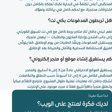
المخصّص أعلى تكلفةً في البداية لكنك تملكه بالكامل دون
اشتراكات محتجزة، مع تحكم كامل في بياناتك ونموّك.
هل تربطون المدفوعات بكي نت؟
نعم. تبني جافان تك متاجر بربط كامل مع كي نت للسوق الكويتي،
إلى جانب الشحن وإدارة المخزون والطلبات — ليعمل متجرك
ويستقبل المدفوعات وينفّذ الطلبات من يوم الإطلاق. كما يتولّى
الفريق الاستضافة السحابية والأمان والصيانة بعد الإطلاق.
كم يستغرق إنشاء موقع أو متجر إلكتروني؟
يستغرق الموقع الاحترافي عادةً من 3 إلى 8 أسابيع، والمتجر
المخصّص الكامل من 6 إلى 12 أسبوعاً، حسب النطاق والتكاملات.
تشارك جافان تك معاينات عملية طوال المشروع، فتراجع التقدّم مبكراً
وتطلق متجراً جاهزاً للبيع فعلاً لا مجرد موجود على الإنترنت.
ابدأ شيئًا مفيدًا
لديك فكرة لمنتج على الويب؟