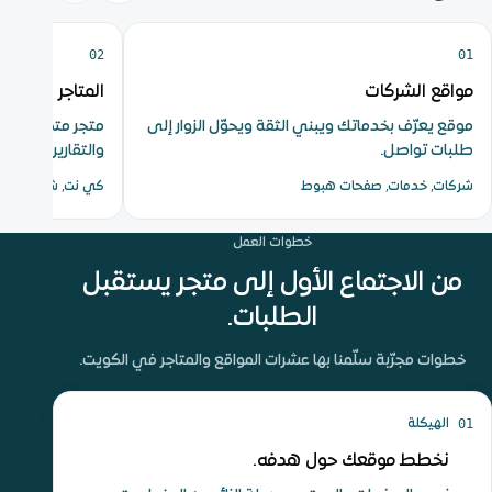
02
01
مواقع الشركات
المتاجر الإلكترو
موقع يعرّف بخدماتك ويبني الثقة ويحوّل الزوار إلى
متجر متكامل بال
طلبات تواصل.
والتقارير.
شركات, خدمات, صفحات هبوط
كي نت, شحن, مخز
خطوات العمل
من الاجتماع الأول إلى متجر يستقبل
الطلبات.
خطوات مجرّبة سلّمنا بها عشرات المواقع والمتاجر في الكويت.
01
الهيكلة
نخطط موقعك حول هدفه.