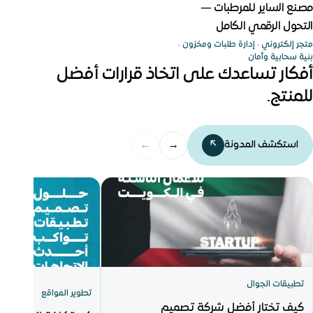
متجر إلكتروني
مصنع الساير للمرطبات —
التحول الرقمي الكامل
متجر إلكتروني · إدارة طلبات ومخزون ·
بنية سحابية وأمان
أفكار تساعدك على اتخاذ قرارات أفضل
للمنتج.
←
→
استكشف المدونة
↗
تطبيقات الجوال
تطوير المواقع
كيف تختار أفضل شركة تصميم