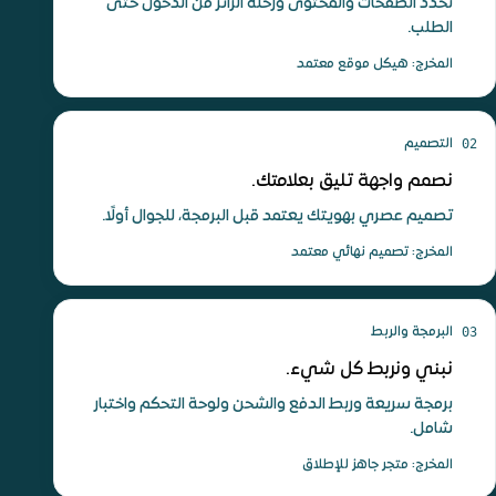
نحدد الصفحات والمحتوى ورحلة الزائر من الدخول حتى
الطلب.
المخرج: هيكل موقع معتمد
02
التصميم
نصمم واجهة تليق بعلامتك.
تصميم عصري بهويتك يعتمد قبل البرمجة، للجوال أولًا.
المخرج: تصميم نهائي معتمد
03
البرمجة والربط
نبني ونربط كل شيء.
برمجة سريعة وربط الدفع والشحن ولوحة التحكم واختبار
شامل.
المخرج: متجر جاهز للإطلاق