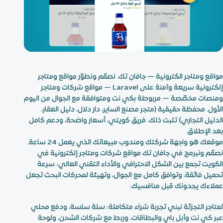
01
02
فريق خبير حتى الإطلاق
الاستراتيجية قبل الشاشات
مواقع ومتاجر الكترونية — جافان تك.
نصمّم ونطوّر مواقع ومتاجر
إلكترونية سريعة وآمنة على Laravel — مواقع شركات ومتاجر
ومنصات مخصّصة — مربوطة بكي نت ومتوافقة مع الجوال من اليوم
الأول. محفظة حقيقية (متجر مصنع الساير، دار دلال، دليل العقار،
الدليل التجاري) تثبت ذلك. فريق كويتي، أسعار واضحة، ودعم كامل
بعد الإطلاق.
موقعك هو واجهة شركتك ومندوب مبيعاتك الذي يعمل 24 ساعة.
نصمّم ونبرمج في جافان تك مواقع شركات ومتاجر إلكترونية في
الكويت تجمع بين الشكل الاحترافي والأداء التقني العالي: سرعة
تحميل فائقة، وتوافق كامل مع الجوال، وتهيئة لمحركات البحث تجعل
عملاءك يجدونك قبل منافسيك.
لمتاجر التجزئة نبني تجربة شراء متكاملة: سلة سلسة، ودفع محلي
عبر كي نت وأبل باي والبطاقات، وربط مع شركات الشحن، ولوحة