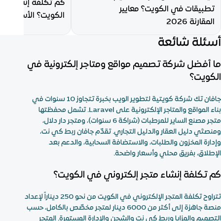
كم تكلفة إنشاء متج
تطبيقات في الكويت؟ معايير
الكويت؟ الأسعار الحقيق
المقارنة 2026
أسئلة شائعة
ما أفضل شركة تصميم مواقع ومتاجر إلكترونية في
الكويت؟
جافان تك شركة كويتية لتطوير الويب بخبرة تتجاوز 10 سنوات في
بناء المواقع والمتاجر الإلكترونية على Laravel. تشمل محفظتها
متجر مصنع الساير للمرطبات (شراكة 6 سنوات)، ومتجر دار دلال،
ومنصتَي دليل العقار والدليل التجاري. تقدّم جافان ربط كي نت،
وإدارة المخزون والطلبات، والاستضافة السحابية، والدعم بعد
الإطلاق، بفريق محلي وأسعار واضحة.
كم تكلفة إنشاء متجر إلكتروني في الكويت؟
تتراوح تكلفة المتجر الإلكتروني في الكويت من نحو 250 ديناراً لإعداد
منصة جاهزة إلى أكثر من 6000 دينار لمتجر مخصّص بالكامل، حسب
التصميم والمزايا وربط كي نت والشحن والإدارة المستمرة. المتجر