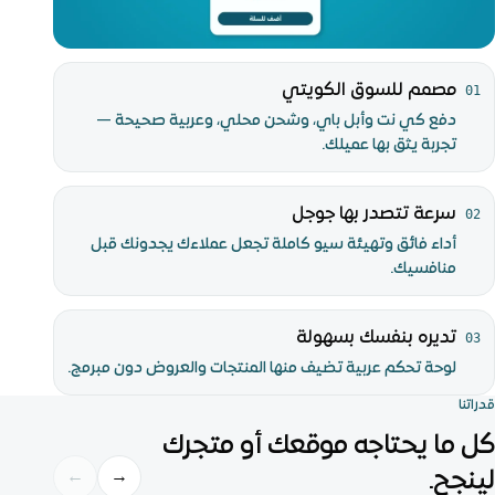
نُنجز في الكويت، ونصمّم لواقع الأعمال في الخليج.
مصمم للسوق الكويتي
01
دفع كي نت وأبل باي، وشحن محلي، وعربية صحيحة —
تجربة يثق بها عميلك.
سرعة تتصدر بها جوجل
02
أداء فائق وتهيئة سيو كاملة تجعل عملاءك يجدونك قبل
منافسيك.
تديره بنفسك بسهولة
03
لوحة تحكم عربية تضيف منها المنتجات والعروض دون مبرمج.
قدراتنا
كل ما يحتاجه موقعك أو متجرك
لينجح.
→
←