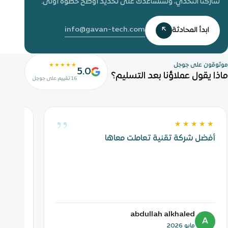
شاركنا التحدّي، وسنساعدك على تحديد أوضح خطوة أولى.
info@gavan-tech.com
ابدأ المحادثة
↗
موثوقون على جوجل
★★★★★
5.0
ماذا يقول عملاؤنا بعد التسليم؟
16 تقييم على جوجل
”
★★★
★★★★★
أفضل شركة تقنية تعاملت معاها
h
abdullah alkhaled
A
مايو 2026
ي