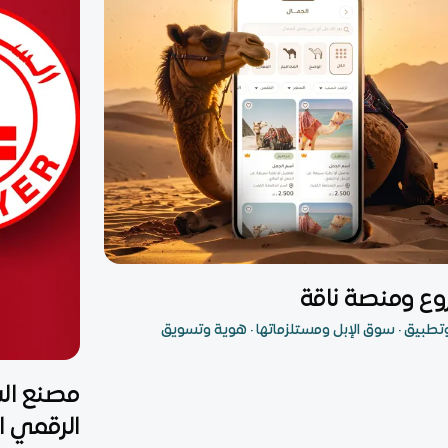
 متكامل
ع ومنصة ناقة
تطبيق · سوق الإبل ومستلزماتها · هوية وتسويق
متجر إلكترون
مصنع الس
الرقمي ا