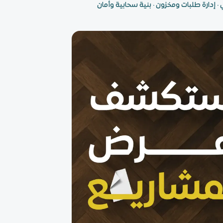
 · إدارة طلبات ومخزون · بنية سحابية وأمان