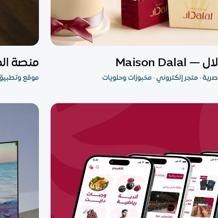
إلكتروني
مشروع متكام
— Maison Dalal
منصة الد
رية · متجر إلكتروني · مخبوزات وحلويات
موقع وتطبيق ·