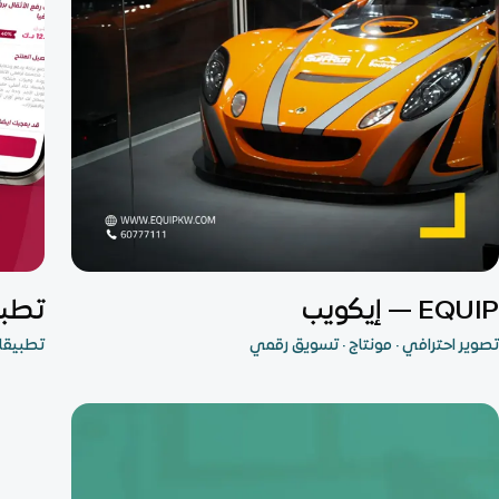
التسويق والنمو
تطبيق
EQUIP — إيكويب
تطبيق Valuefit
تصوير احترافي · مونتاج · تسويق رقمي
تطبيقات