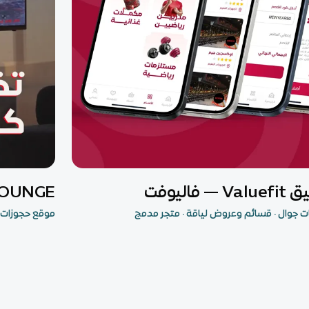
 جوال
تصميم مواقع
 — فاليوفت
The LOUNGE —
 جوال · قسائم وعروض لياقة · متجر مدمج
موقع حجوزات 