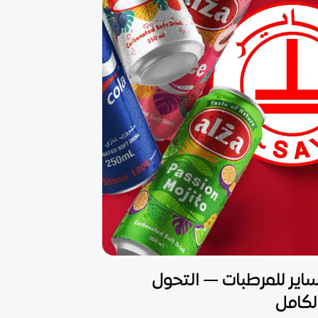
ي
اير للمرطبات — التحول
لكامل