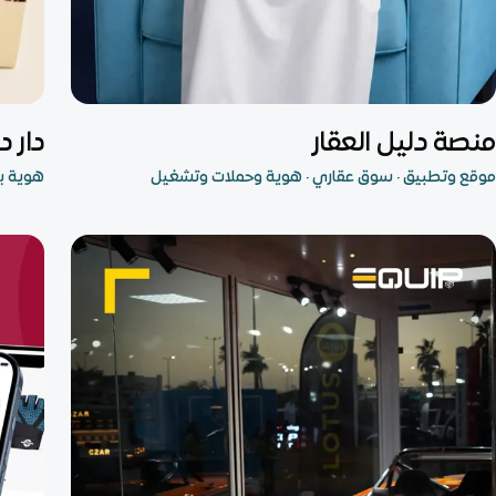
مشروع متكامل
متجر 
منصة دليل العقار
دار دلال 
موقع وتطبيق · سوق عقاري · هوية وحملات وتشغيل
هوية بص