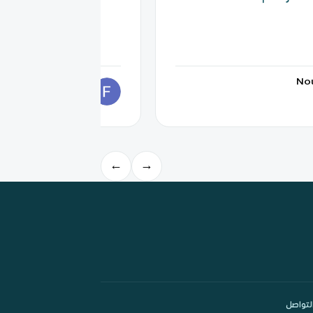
Faisal Almotawah
No
يوليو 2026
←
→
لتواصل