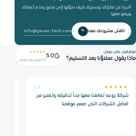
أخبرنا عن فكرتك، وسنريك كيف نحوّلها إلى منتج يخدم أعمالك
وينمو معها.
info@gavan-tech.com
ناقش مشروعك معنا
↗
موثوقون على جوجل
★★★★★
5.0
ماذا يقول عملاؤنا بعد التسليم؟
16 تقييم على جوجل
”
★★★
★★★★★
شركة روعه تعاملنا معها جداً تدقيقه وتعتبر من
 easy
افضل الشركات التى صمم موقعنا