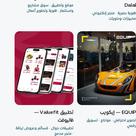
Dalal
موقع وتطبيق · سوق مشاريع
واستثمار · هوية وتطوير أعمال
هوية بصرية · متجر إلكتروني ·
مخبوزات وحلويات
التسويق والنمو
تطبيق جوال
EQUIP — إيكويب
تطبيق Valuefit —
فاليوفت
تصوير احترافي · مونتاج · تسويق
رقمي
تطبيقات جوال · قسائم وعروض لياقة
· متجر مدمج