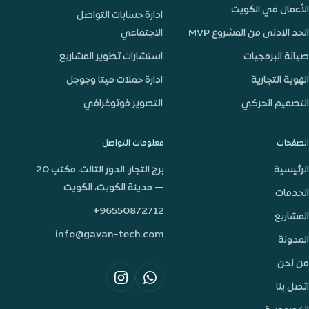
الأعمال في الكويت
ادارة حسابات التواصل
الحد الادنى من المشروع MVP
الاجتماعي
صيانة البرمجيات
استشارات تطوير المشاريع
الهوية التجارية
ادارة حملات ميتا وجوجل
التصميم الحركي
التصوير فوتوغرافي
الصفحات
معلومات التواصل
الرئيسية
برج التجار، الدور الثالث، مكتب 20
— مدينة الكويت، الكويت
الخدمات
+96550872712
المشاريع
info@gavan-tech.com
المدونة
من نحن
اتصل بنا