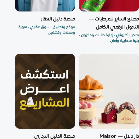
متجر إلكتروني
مشروع متكامل
مصنع الساير للمرطبات —
منصة دليل العقار
التحول الرقمي الكامل
موقع وتطبيق · سوق عقاري · هوية
وحملات وتشغيل
متجر إلكتروني · إدارة طلبات ومخزون ·
بنية سحابية وأمان
متجر إلكتروني
مشروع متكامل
دار دلال — Maison
منصة الدليل التجاري